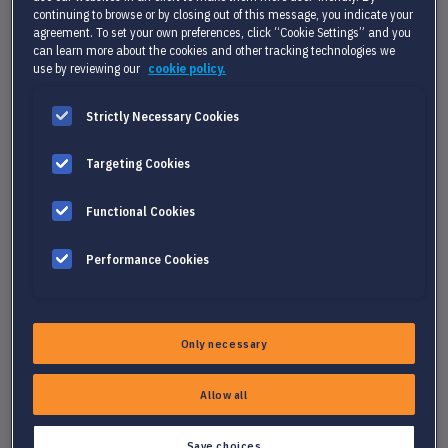
continuing to browse or by closing out of this message, you indicate your
agreement. To set your own preferences, click “Cookie Settings” and you
can learn more about the cookies and other tracking technologies we
use by reviewing our
cookie policy.
Strictly Necessary Cookies
GEAUTOMATISEERDE INTERACTIE MET
Targeting Cookies
KANDIDATEN
Functional Cookies
Snellere, boeiendere en gepersonaliseerde interacties met
kandidaten via WhatsApp en sms, direct vanuit je Bullhorn-
Performance Cookies
omgeving. Dit draagt bij aan een kortere totale wervingstijd
voor elke functie.
Only necessary
Allow all
Save choices