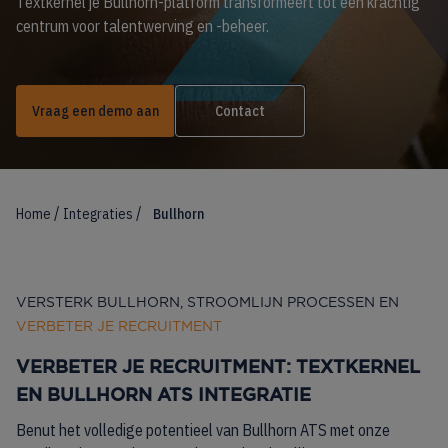
Textkernel je Bullhorn-platform transformeert tot een krachtig
centrum voor talentwerving en -beheer.
Vraag een demo aan
Contact
/
/
Home
Integraties
Bullhorn
VERSTERK BULLHORN, STROOMLIJN PROCESSEN EN
VERBETER JE RECRUITMENT
VERBETER JE RECRUITMENT: TEXTKERNEL
EN BULLHORN ATS INTEGRATIE
Benut het volledige potentieel van Bullhorn ATS met onze