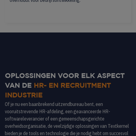
overhoudt voor bedrijfsontwikkeling.
OPLOSSINGEN VOOR ELK ASPECT
VAN DE
HR- EN RECRUITMENT
INDUSTRIE
Of je nu een baanbrekend uitzendbureau bent, een
vooruitstrevende HR-afdeling, een geavanceerde HR-
softwareleverancier of een gemeenschapsgerichte
overheidsorganisatie, de veelzijdige oplossingen van Textkernel
bieden je de tools en technologie die je nodig hebt om succesvol