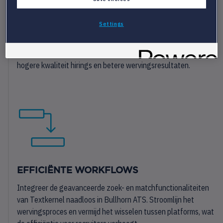
Settings
VERBETERDE KWALITEIT IN HIRING
Met de technologie van Textkernel binnen Bullhorn kun je
efficiënt en effectief topkandidaten benaderen, wat leidt tot
hogere kwaliteit hirings en betere wervingsresultaten.
EFFICIËNTE WORKFLOWS
Integreer de geavanceerde zoek- en matchfunctionaliteiten
van Textkernel naadloos in Bullhorn ATS. Stroomlijn het
wervingsproces en vermijd het wisselen tussen platforms, wat