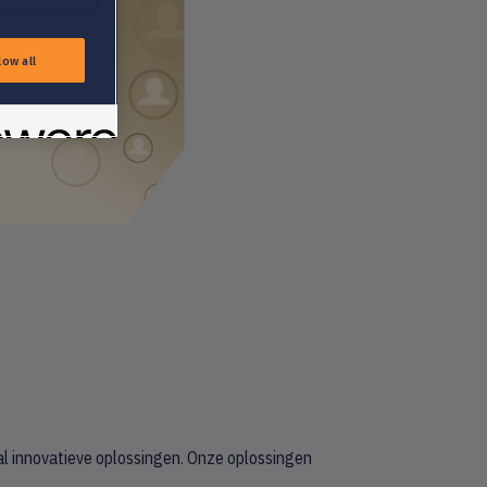
low all
al innovatieve oplossingen. Onze oplossingen