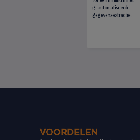
tot een minimum met
geautomatiseerde
gegevensextractie.
VOORDELEN