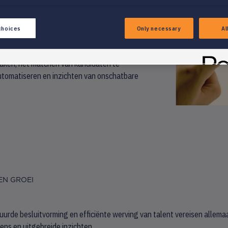
rategieën met onze hoogwaardige oplossingen.
choices
Only necessary
Al
anagement, onze oplossingen stellen je in
tensieve taken te automatiseren, op
maken, het matchen van kandidaten te
utomatiseren en inzichten van onschatbare
EN GROEI
urde besluitvorming en efficiënte werving van talent vereisen allema
ns en uitgebreide inzichten.