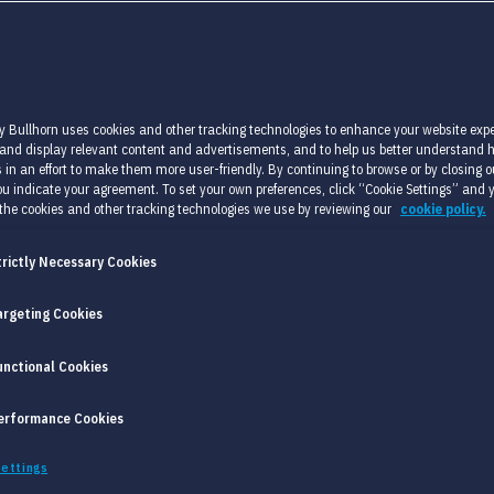
smarkt, en matching technologie
en voor jouw organisatie.
y Bullhorn uses cookies and other tracking technologies to enhance your website expe
 and display relevant content and advertisements, and to help us better understand
 in an effort to make them more user-friendly. By continuing to browse or by closing ou
u indicate your agreement. To set your own preferences, click “Cookie Settings” and 
the cookies and other tracking technologies we use by reviewing our
cookie policy.
trictly Necessary Cookies
argeting Cookies
unctional Cookies
INGEN
.
erformance Cookies
ANDSCHAP ZIJN GEAVANCEERDE
ettings
 MARKT- EN BEDRIJFSEISEN