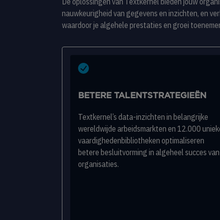
De oplossingen van Textkernel bieden jouw organis
nauwkeurigheid van gegevens en inzichten, en ver
waardoor je algehele prestaties en groei toeneme
BETERE TALENTSTRATEGIEËN
Textkernel’s data-inzichten in belangrijke
wereldwijde arbeidsmarkten en 12.000 uniek
vaardighedenbibliotheken optimaliseren
betere besluitvorming in algeheel succes van
organisaties.