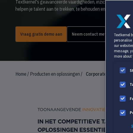
Textkernel's geavanceerde vaardigheden, inzicht in de arbeid
helpen je talent aan te trekken, te behouden en te laten groei
Vraag gratis demo aan
Neem contact met ons op
Textkernel b
personalise
our websites
message, yo
more about 
S
Home
/
Producten en oplossingen
/
Corporate HR
T
F
TOONAANGEVENDE
INNOVATIEVE OPLOSS
P
IN HET COMPETITIEVE TALENTL
S
OPLOSSINGEN ESSENTIEEL OM DE