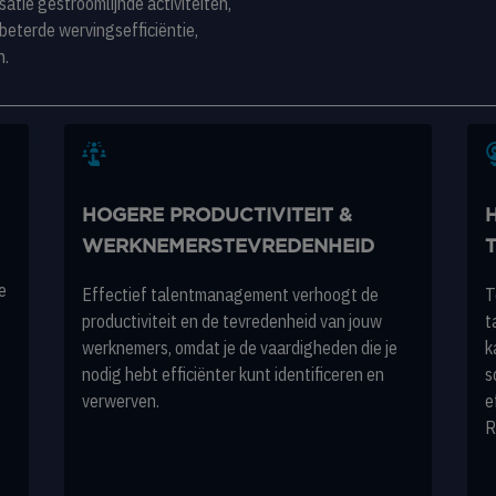
atie gestroomlijnde activiteiten,
beterde wervingsefficiëntie,
n.
HOGERE PRODUCTIVITEIT &
WERKNEMERSTEVREDENHEID
e
Effectief talentmanagement verhoogt de
T
productiviteit en de tevredenheid van jouw
t
werknemers, omdat je de vaardigheden die je
k
nodig hebt efficiënter kunt identificeren en
s
verwerven.
e
R