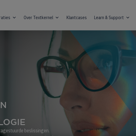
raties
Over Textkernel
Klantcases
Learn & Support
EN
LOGIE
tagestuurde beslissingen.