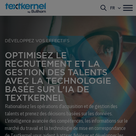
FR
DÉVELOPPEZ VOS EFFECTIFS
OPTIMISEZ LE
RECRUTEMENT ET LA
GESTION DES TALENTS
AVEC LA TECHNOLOGIE
BASÉE SUR L'IA DE
TEXTKERNEL
Rationalisez les opérations d’acquisition et de gestion des
talents et prenez des décisions basées sur les données.
L'intelligence avancée des compétences, les informations sur le
marché du travail et la technologie de mise en correspondance
de Textkernel vous aident à attirer, fidéliser et développer les