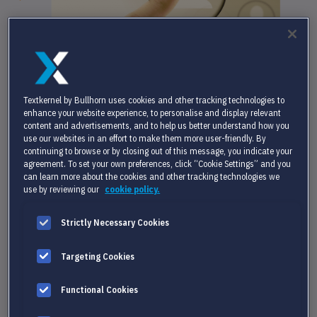
Textkernel by Bullhorn uses cookies and other tracking technologies to
enhance your website experience, to personalise and display relevant
content and advertisements, and to help us better understand how you
use our websites in an effort to make them more user-friendly. By
continuing to browse or by closing out of this message, you indicate your
agreement. To set your own preferences, click “Cookie Settings” and you
can learn more about the cookies and other tracking technologies we
use by reviewing our
cookie policy.
Strictly Necessary Cookies
SOLUTIONS POUR L’EFFICACITÉ ET LA CROISSANCE DES
ENTREPRISES
Targeting Cookies
DÉFIS
Functional Cookies
Les pratiques fondées sur les compétences, la prise de décision
basée sur les données et l’acquisition efficace de talents exigent