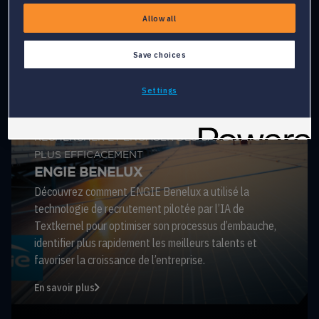
Allow all
CUSTOMER SUCCESS STORIES
Consultez nos derniers articles sur les organisations de
Save choices
premier plan qui transforment leurs processus de
recrutement et de ressources humaines.
Settings
RECHERCHER ET ENGAGER DES CANDIDATS
PLUS EFFICACEMENT
ENGIE BENELUX
Découvrez comment ENGIE Benelux a utilisé la
technologie de recrutement pilotée par l’IA de
Textkernel pour optimiser son processus d’embauche,
identifier plus rapidement les meilleurs talents et
favoriser la croissance de l’entreprise.
En savoir plus