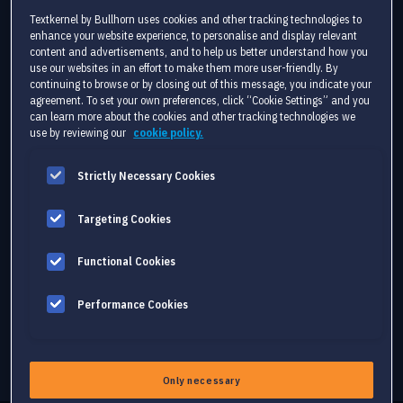
Textkernel by Bullhorn uses cookies and other tracking technologies to
enhance your website experience, to personalise and display relevant
content and advertisements, and to help us better understand how you
use our websites in an effort to make them more user-friendly. By
continuing to browse or by closing out of this message, you indicate your
agreement. To set your own preferences, click “Cookie Settings” and you
can learn more about the cookies and other tracking technologies we
use by reviewing our
cookie policy.
Strictly Necessary Cookies
PARSER
Targeting Cookies
Améliorez la précision du recrutement et
minimisez les erreurs de saisie grâce à l’extraction
Functional Cookies
automatique des données.
En savoir plus
Performance Cookies
Only necessary