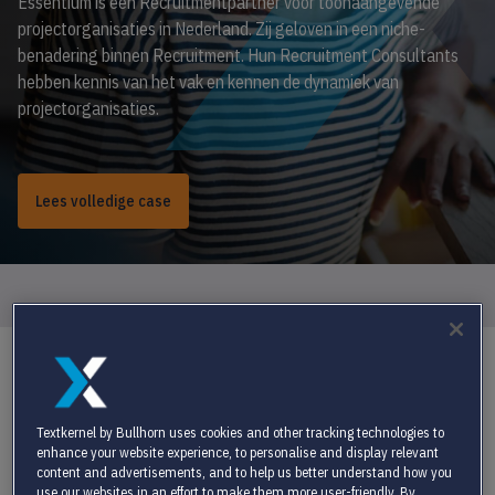
Essentium is een Recruitmentpartner voor toonaangevende
projectorganisaties in Nederland. Zij geloven in een niche-
benadering binnen Recruitment. Hun Recruitment Consultants
hebben kennis van het vak en kennen de dynamiek van
projectorganisaties.
Lees volledige case
/
/
Home
Klantcases
Essentium
OVER ESSENTIUM
Textkernel by Bullhorn uses cookies and other tracking technologies to
Essentium
is een Recruitmentpartner voor toonaangevende
enhance your website experience, to personalise and display relevant
content and advertisements, and to help us better understand how you
projectorganisaties in Nederland. Zij geloven in een niche-
use our websites in an effort to make them more user-friendly. By