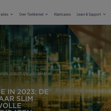
raties
Over Textkernel
Klantcases
Learn & Support
HTER JOBOTI EN VOORMALIG
E IN 2023: DE
AAR SLIM
VOLLE