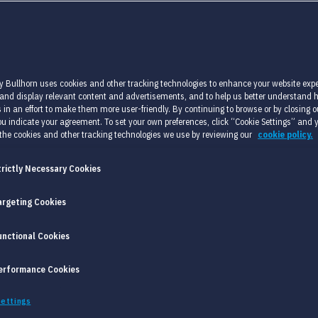
DIDATEN
y Bullhorn uses cookies and other tracking technologies to enhance your website expe
 and display relevant content and advertisements, and to help us better understand
 in an effort to make them more user-friendly. By continuing to browse or by closing ou
u indicate your agreement. To set your own preferences, click “Cookie Settings” and 
the cookies and other tracking technologies we use by reviewing our
cookie policy.
LM Parser: Een sprong voorwaarts in cv parsing en recruitment tec
trictly Necessary Cookies
argeting Cookies
unctional Cookies
ARSER IS TOONAANGEVEND OP
IE EN BIEDT TRANSFORMATI
erformance Cookies
N DIE DE INDUSTRIESTANDA
INNOVATIES.
ettings
eldwijde leider in AI-gestuurde recruitmenttechnologie, introduceert m