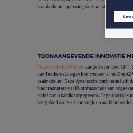
baanbrekende oplossing die klaar staat om het lan
Save 
TOONAANGEVENDE INNOVATIE ME
Textkernel’s LLM Parser
, aangedreven door GPT-3
van Textkernel’s eigen branchekennis met ChatG
taalmodellen. Deze dynamische combinatie luidt d
biedt recruiters en HR-professionals een ongeëven
en inzicht in kandidaatgegevens. Tegelijkertijd k
het gebied van AI-technologie en marktinnovaties