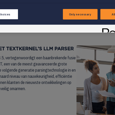
dschap van cv- en vacature-parsing in de recruitmentbranche opnieuw 
choices
Only necessary
Al
T TEXTKERNEL’S LLM PARSER
.5, vertegenwoordigt een baanbrekende fusie
PT, een van de meest geavanceerde grote
e volgende generatie parsingtechnologie in en
aard niveau van nauwkeurigheid, efficiëntie
unnen klanten de nieuwste ontwikkelingen op
 veilig omarmen.