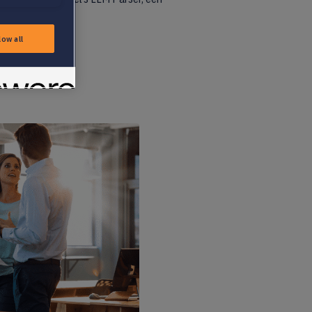
te definiëren.
low all