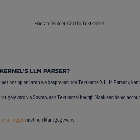
-Gerard Mulder, CEO bij Textkernel.
TKERNEL’S LLM PARSER?
 met ons op en laten we bespreken hoe Textkernel’s LLM Parser u kan 
dt geleverd via Sovren, een Textkernel bedrijf. Maak een demo accoun
r
in te loggen
met hun klantgegevens.