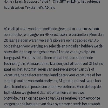
/
/
/
Home
Learn & Support
Blog
ChatGPT en LLM's: het volgende
hoofdstuk op Textkernel's AI-reis
AI is altijd onze voorkeursmethode geweest in onze missie om
personeels-, wervings- en HR-processen te versnellen. Meer dan
20 jaar geleden waren we zelfs pioniers op het gebied van AI-
oplossingen voor werving en selectie en sindsdien hebben we de
ontwikkelingen op het gebied van AI op de voet gevolgd en
toegepast. En dat is niet alleen omdat het een spannende
technologie is: AI maakt onze klanten juist effectiever! Of het nu
gaat om het automatiseren van gegevensinvoer van cv’s of
vacatures, het selecteren van kandidaten voor vacatures of het
mogelijk maken van marktanalyses, AI-gestuurde software kan
de efficiëntie van processen enorm verbeteren. En in de loop der
tijd hebben we geleerd dat het omarmen van nieuwe
ontwikkelingen op het gebied van AI essentieel is om ervoor te
zorgen dat de kwaliteit van deze systemen steeds beter wordt.