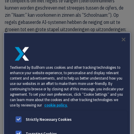
te complex is om met regels te vangen (telefoonnummers
kunnen worden geschreven met streepjes tussen de cijfers, de
zin “Naam:” kan voorkomen in zinnen als “Schoolnaam:”). Op
regels gebaseerde AI-systemen hebben de neiging om uit te
groeien tot een grote stapel uitzonderingen op uitzonderingen:
foutgevoelig en moeilijk te onderhouden. Praktische
toepassingen van dergelijke systemen lagen buiten bereik.
Textkernel by Bullhorn uses cookies and other tracking technologies to
enhance your website experience, to personalise and display relevant
content and advertisements, and to help us better understand how you
use our websites in an effort to make them more user-friendly. By
continuing to browse or by closing out of this message, you indicate your
STATISTISCH MACHINE LEARNING
agreement. To set your own preferences, click “Cookie Settings” and you
can learn more about the cookies and other tracking technologies we
Eind jaren negentig kwam statistisch machine learning als
use by reviewing our
cookie policy.
redding. In plaats van regels handmatig te schrijven, kunnen
statistische algoritmen (bijvoorbeeld Hidden Markov Models in de
Strictly Necessary Cookies
vroege jaren 2000) regels en patronen afleiden uit
geannoteerde gegevens. Die regels zijn over het algemeen beter
Targeting Cookies