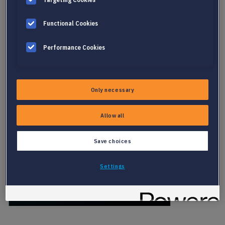
dan de regels die door menselijke ingenieurs worden gevonden:
ze vinden de juiste balans tussen specifiek en generaliseerbaar
Functional Cookies
en gebruiken patronen in de gegevens die mensen niet zouden
hebben gezien. Door gebruik te maken van machine-learning
Performance Cookies
modellen in combinatie met verschillende rijke gegevensbronnen,
bereikte Textkernel de beste nauwkeurigheidsniveaus voor de
problemen die het wilde oplossen.
Only necessary
Allow all
Save choices
Settings