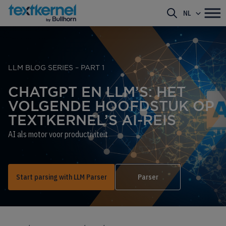
NL
LLM BLOG SERIES – PART 1
CHATGPT EN LLM’S: HET
VOLGENDE HOOFDSTUK OP
TEXTKERNEL’S AI-REIS
AI als motor voor productiviteit
Start parsing with LLM Parser
Parser