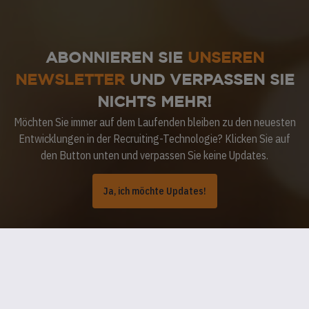
ABONNIEREN SIE
UNSEREN
NEWSLETTER
UND VERPASSEN SIE
NICHTS MEHR!
Möchten Sie immer auf dem Laufenden bleiben zu den neuesten
Entwicklungen in der Recruiting-Technologie? Klicken Sie auf
den Button unten und verpassen Sie keine Updates.
Ja, ich möchte Updates!