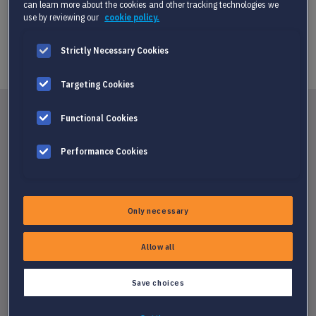
can learn more about the cookies and other tracking technologies we
bleiben, die höchsten professionellen IT-Service-
use by reviewing our
cookie policy.
Geschäftsstandards zu übertreffen.
Strictly Necessary Cookies
Targeting Cookies
Functional Cookies
UNSERE KUNDEN LIEBEN UNSERE
Performance Cookies
LÖSUNGEN!
Only necessary
Shah Syed, Director of Sales and Recruiting
“Wir suchten nach einem Tool, das unsere Datenqualität verbessern
Allow all
würde. Textkernel ist ein echter Volltreffer.”
Save choices