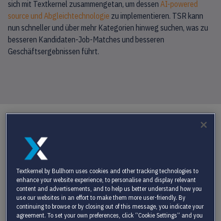
sich mit Textkernel zusammengetan, um dessen
AI-powered
source und Abgleichtechnologie
zu implementieren. TSR kann
nun schneller und über mehr Kategorien hinweg suchen, was zu
besseren Kandidaten-Job-Matches und besseren
Geschäftsergebnissen führt.
DAS
UNTERNEHMEN
ÜBER TSR CONSULTING SERVICES
Textkernel by Bullhorn uses cookies and other tracking technologies to
TSR Consulting Services
stellt Arbeitgebern landesweit Top-
enhance your website experience, to personalise and display relevant
content and advertisements, and to help us better understand how you
Talente zur Verfügung. Mit mehr als 50 Jahren
use our websites in an effort to make them more user-friendly. By
Branchenerfahrung bietet TSR landesweit erstklassige
continuing to browse or by closing out of this message, you indicate your
Personallösungen für Kunden an, indem wir unserem Ziel treu
agreement. To set your own preferences, click “Cookie Settings” and you