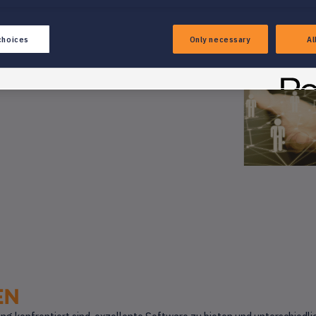
UNGEN FÜR OPTIMIERTE
ND WACHSTUM ERMÖGLICHEN
choices
Only necessary
Al
ieter von HR-Software. Verbessern Sie das
e Anforderungen der Branche.
EN