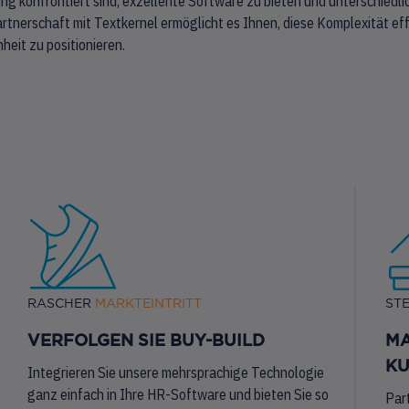
rung konfrontiert sind, exzellente Software zu bieten und unterschied
rtnerschaft mit Textkernel ermöglicht es Ihnen, diese Komplexität e
eit zu positionieren.
RASCHER
MARKTEINTRITT
STE
VERFOLGEN SIE BUY-BUILD
MA
KU
Integrieren Sie unsere mehrsprachige Technologie
ganz einfach in Ihre HR-Software und bieten Sie so
Par