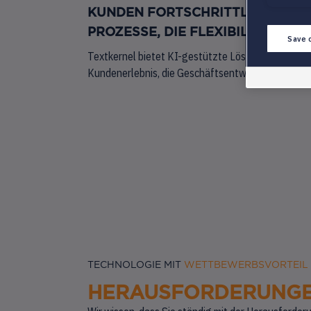
KUNDEN FORTSCHRITTLICHE LÖS
PROZESSE, DIE FLEXIBILITÄT U
Save 
Textkernel bietet KI-gestützte Lösungen für Anb
Kundenerlebnis, die Geschäftsentwicklung und di
TECHNOLOGIE MIT
WETTBEWERBSVORTEIL
HERAUSFORDERUNG