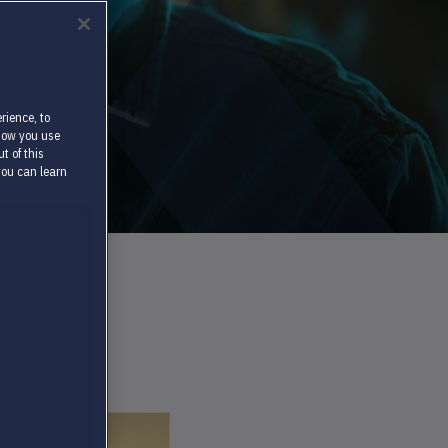
rience, to
 how you use
t of this
you can learn