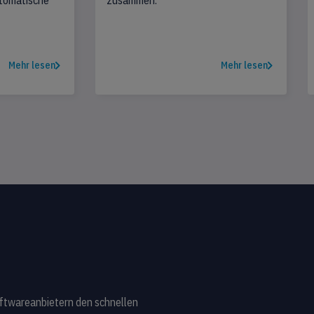
tomatische
zusammen.
Mehr lesen
Mehr lesen
ftwareanbietern den schnellen