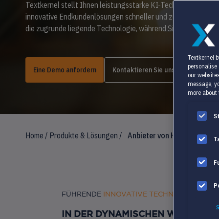
Textkernel stellt Ihnen leistungsstarke KI-Technologien zur 
innovative Endkundenlösungen schneller und zu geringeren K
die zugrunde liegende Technologie, während Sie sich auf Inno
Textkernel b
personalise
Eine Demo anfordern
Kontaktieren Sie uns
our websites
message, yo
more about 
S
Home
/
Produkte & Lösungen
/
Anbieter von HR-Software
T
F
P
FÜHRENDE
INNOVATIVE TECHNOLOGIE
S
IN DER DYNAMISCHEN WELT DER