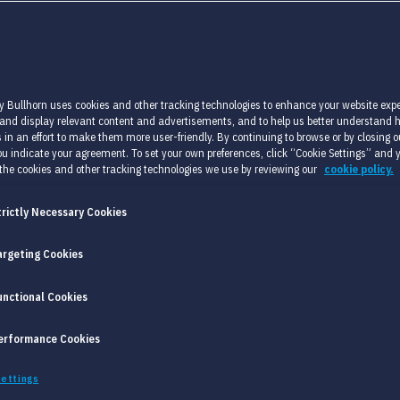
Verfügung, die Ihnen helfen,
osten zu entwickeln. Wir pflegen
vation konzentrieren.
y Bullhorn uses cookies and other tracking technologies to enhance your website expe
 and display relevant content and advertisements, and to help us better understand
 in an effort to make them more user-friendly. By continuing to browse or by closing ou
u indicate your agreement. To set your own preferences, click “Cookie Settings” and 
the cookies and other tracking technologies we use by reviewing our
cookie policy.
trictly Necessary Cookies
argeting Cookies
unctional Cookies
erformance Cookies
ettings
 HR-SOFTWARE VERLANGEN DIE