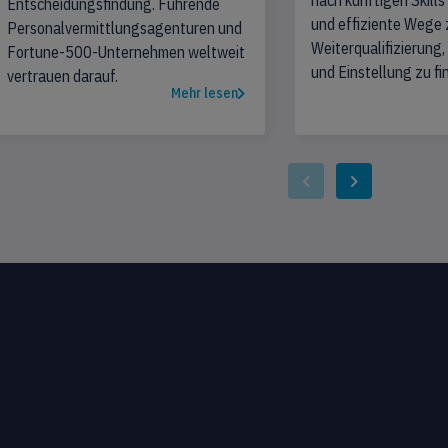
nach künftigen Skills
Entscheidungsfindung. Führende
und effiziente Wege 
Personalvermittlungsagenturen und
Weiterqualifizierung
Fortune-500-Unternehmen weltweit
und Einstellung zu fi
vertrauen darauf.
Mehr lesen